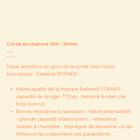
Corde en chanvre 10m - 36mm
Prix
85,00 €
8,50 €
8,50 € / 1m
par
1
Nous achetons en gros de la corde chez notre
Mètre
fournisseur : Seilwerk STANKE.
Haute qualité de la marque Seilwerk STANKE -
capacité de levage: 713 kg - tressé à la main (de
trois torons)
Bonne résistance à l'abrasion - faible extensibilité
- grande capacité d'absorption - résistance
réduite à l'humidité - imprégné de kérosène, ce qui
influence favorablement ses paramètres