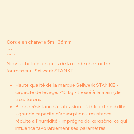
Corde en chanvre 5m - 36mm
Prix
42,50 €
8,50 €
8,50 € / 1m
par
1
Nous achetons en gros de la corde chez notre
Mètre
fournisseur : Seilwerk STANKE.
Haute qualité de la marque Seilwerk STANKE -
capacité de levage: 713 kg - tressé à la main (de
trois torons)
Bonne résistance à l'abrasion - faible extensibilité
- grande capacité d'absorption - résistance
réduite à l'humidité - imprégné de kérosène, ce qui
influence favorablement ses paramètres